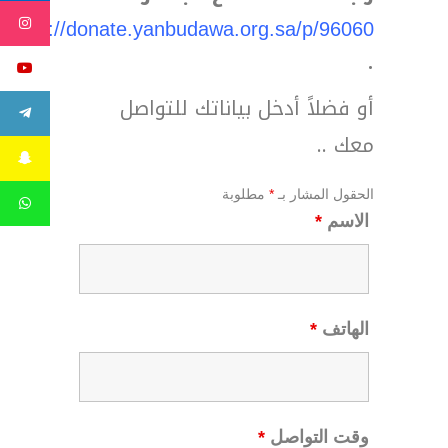
https://donate.yanbudawa.org.sa/p/96060
.
أو فضلاً أدخل بياناتك للتواصل
معك ..
الحقول المشار بـ
*
مطلوبة
الاسم
*
الهاتف
*
وقت التواصل
*