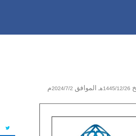
خ
الموافق
م
1445/12/26هـ
2024/7/2