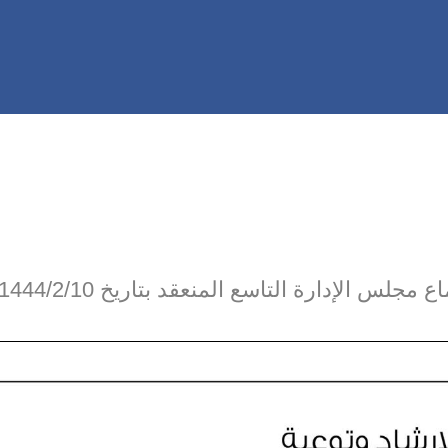
 التاسع المنعقد بتاريخ 1444/2/10هـ الموافق 2022/9/6م