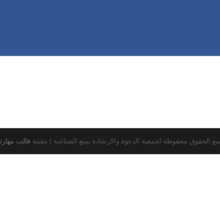
يع الحقوق محفوظة لجمعية الدعوة والارشادة بينبع الصناعية |
بتقنية
قالب مهارت