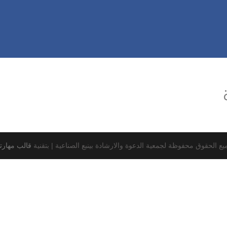
يع الحقوق محفوظة لجمعية الدعوة والارشادة بينبع الصناعية |
بتقنية
قالب مهارت